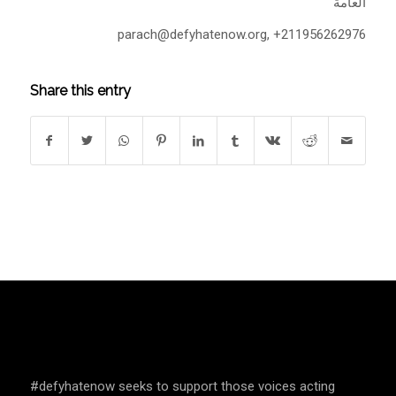
العامة
parach@defyhatenow.org
, +211956262976
Share this entry
SPEAK UP AND EDUCATE
#defyhatenow seeks to support those voices acting