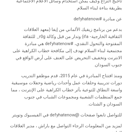
تأجيج النزاع وكيف يمكن استخدام وسائل الاعلام الاجتماعية
بطريقة بناءة لبناء السلام.
عن مبادرة #defyhatenow
بدعم من برنامج زيفيك الألماني من إيفا (معهد العلاقات
الثقافية الخارجية- ifa) وتدار من قبل وكالة r0g_ للثقافة
المفتوحة والتحول النقدي، #defyhatenow هي مبادرة
مجتمعية لبناء السلام تهدف إلى مكافحة خطاب الكراهية على
الانترنت وتخفيف التحريض على العنف على أرض الواقع في
جنوب السودان.
ومنذ افتتاح المبادرة في عام 2015، قدم موظفو التدريب
دورات تدريبية وحلقات عمل وأحداث رياضية وحفلات موسيقية
واسعة النطاق للتوعية بأثر خطاب الكراهية على الإنترنت ، مما
جمع المنظمات الشعبية ومجموعات الشباب في جنوب
السودان و الشتات.
للتواصل تابعوا صفحات @defyhatenow في الفيسبوك وتويتر
لمزيد من المعلومات الرجاء التواصل مع باراش ، مدير العلاقات