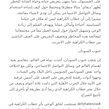
على الفيسبوك، مما ينتهى بتعريض حياته وحياة الشابة للخطر.
يُظهر “ديفاي” مثالا متطرفا ومحتملا حول كيف إساءة استخدام
وسائل التواصل الاجتماعي يمكن أن تؤدي لاشياء مفاجئة،
مشيرا إلى أن خطاب الكراهية ليس له مكان في حياتنا
السياسية، أحياءنا وأماكن عملنا. ويهدف الفيلم إلى زيادة
الوعي وتسهيل الحوار حول كيفية العمل معاً في مجتمعاتنا
لمعالجة هذه المخاطر وتخفيف التحريض على العنف الناشئ
من خطاب الكراهية على الانترنت.
جنوب السودان
إن شعب جنوب السودان، أحدث دولة في العالم، يتقاسم بقية
اهتمام العالم في وسائل التواصل الاجتماعي، ولكن مع اختلاف
واحد: بعض السودانيين الجنوبيين داخل البلاد وفي الشتات
وجهوا أدوات رقمية للتحريض على العنف على أسس عرقية
في الأمة خلال الحرب الأهلية التي دامت ثلاثة أعوام ونصف من
خلال نشر خطاب الكراهية الذي ربما أدى بطريقة أو بأخرى إلى
تأجيج الصراع.
#defyhatenow تستجيب لخلق الوعي بأثر خطاب الكراهية في