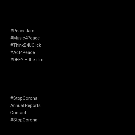
CAMPAIGNS
#PeaceJam
#Music4Peace
#ThinkB4UClick
#Act4Peace
#DEFY – the film
USEFUL LINKS
#StopCorona
Annual Reports
Contact
#StopCorona