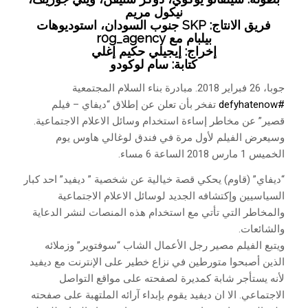
نيكول مريم
فريق الانتاج: SKP جنوب السودان، استوديوهات
بيلبام مع r0g_agency
إخراج: إيجيلي حكيم إغلي
كتابة: سام لوكودو
جوبا، 26 فبراير 2018. مبادرة بناء السلام المجتمعية
#
defyhatenow
تفخر بأن تعلن عن إطلاق “ديفاي – فيلم
قصير” عن مخاطر إساءة استخدام وسائل الاعلام الاجتماعية.
وسيعرض الفيلم لأول مرة في فندق لوغالي هاوس يوم
الخميس 1 مارس 2018 الساعة 6 مساء.
“ديفاي” (قاوم) يحكي قصة خيالية عن شخصية ” ديفيد” احد كبار
السياسيين وإكتشافه الجديد لوسائل الاعلام الاجتماعية
والمخاطر التي تأتي مع استخدام هذه المنصات لنشر الدعاية
والشائعات.
ويتبع الفيلم مصير رجل الأعمال الشاب “سوفتوير” وزملائه
الذين أصبحوا متورطين في نزاع خطير على الإنترنت مع ديفيد
لأنه يستأجر شابة كمديرة لصفحته على مواقع التواصل
الاجتماعي. الا ان ديفيد يقوم بإبداء آرائه الملتهبة على صفحته